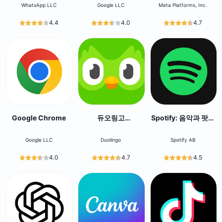
WhatsApp LLC
Google LLC
Meta Platforms, Inc.
4.4
4.0
4.7
Google Chrome
듀오링고
Spotify: 음악과 팟캐
(Duolingo): 언어 학
스트
습
Google LLC
Duolingo
Spotify AB
4.0
4.7
4.5