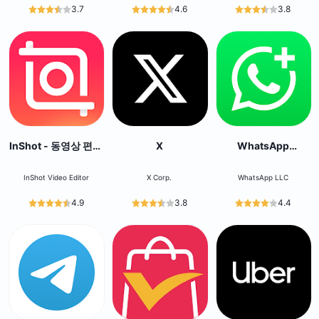
3.7
4.6
3.8
InShot - 동영상 편집
X
WhatsApp
기 & 사진 편집기
Business
InShot Video Editor
X Corp.
WhatsApp LLC
4.9
3.8
4.4