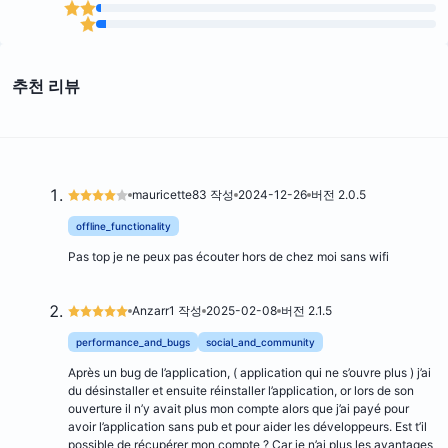
추천 리뷰
mauricette83 작성
2024-12-26
버전 2.0.5
offline_functionality
Pas top je ne peux pas écouter hors de chez moi sans wifi
Anzarr1 작성
2025-02-08
버전 2.1.5
performance_and_bugs
social_and_community
Après un bug de l’application, ( application qui ne s’ouvre plus ) j’ai
du désinstaller et ensuite réinstaller l’application, or lors de son
ouverture il n’y avait plus mon compte alors que j’ai payé pour
avoir l’application sans pub et pour aider les développeurs. Est t’il
possible de récupérer mon compte ? Car je n’ai plus les avantages