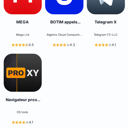
MEGA
BOTIM appels
Telegram X
vidéo
Mega Ltd
Algento Cloud Computing
Telegram FZ-LLC
Limited
4.5
4.3
4.1
Navigateur proxy
Web
DS tools
4.1