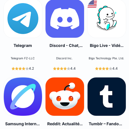
Telegram
Discord - Chat,
Bigo Live - Vidéo
Jeux, Détente
En Direct
Telegram FZ-LLC
Discord Inc.
Bigo Technology Pte. Ltd.
4.2
4.4
4.4
Samsung Internet
Reddit: Actualités
Tumblr – Fandom,
Browser
et Forums
Art, Chaos