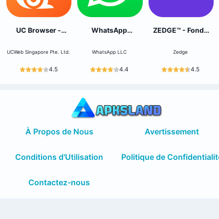
UC Browser -
WhatsApp
ZEDGE™ - Fonds
Sécurisé,privé
Business
d'écran
UCWeb Singapore Pte. Ltd.
WhatsApp LLC
Zedge
4.5
4.4
4.5
À Propos de Nous
Avertissement
Conditions d'Utilisation
Politique de Confidentialit
Contactez-nous