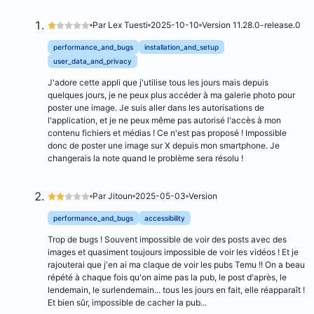
Par Lex Tuesti
2025-10-10
Version 11.28.0-release.0
performance_and_bugs
installation_and_setup
user_data_and_privacy
J'adore cette appli que j'utilise tous les jours mais depuis
quelques jours, je ne peux plus accéder à ma galerie photo pour
poster une image. Je suis aller dans les autorisations de
l'application, et je ne peux même pas autorisé l'accès à mon
contenu fichiers et médias ! Ce n'est pas proposé ! Impossible
donc de poster une image sur X depuis mon smartphone. Je
changerais la note quand le problème sera résolu !
Par Jitoun
2025-05-03
Version
performance_and_bugs
accessibility
Trop de bugs ! Souvent impossible de voir des posts avec des
images et quasiment toujours impossible de voir les vidéos ! Et je
rajouterai que j'en ai ma claque de voir les pubs Temu !! On a beau
répété à chaque fois qu'on aime pas la pub, le post d'après, le
lendemain, le surlendemain... tous les jours en fait, elle réapparaît !
Et bien sûr, impossible de cacher la pub...