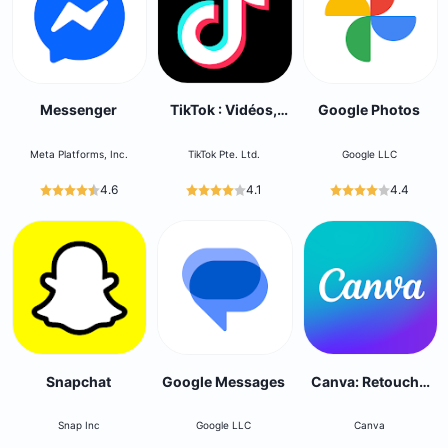
Messenger
TikTok : Vidéos,
Google Photos
LIVE, Musique
Meta Platforms, Inc.
TikTok Pte. Ltd.
Google LLC
4.6
4.1
4.4
Snapchat
Google Messages
Canva: Retouche
Photo et Vidéo
Snap Inc
Google LLC
Canva