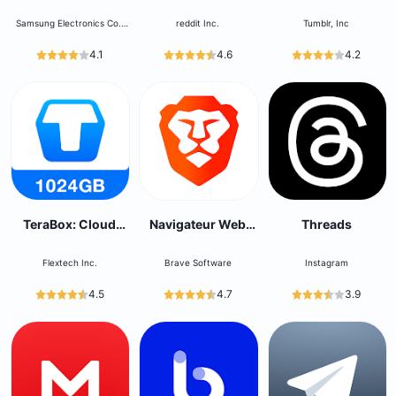
Samsung Electronics Co.,
reddit Inc.
Tumblr, Inc
Ltd.
4.1
4.6
4.2
TeraBox: Cloud
Navigateur Web
Threads
Storage Space
Privé VPN Brave
Flextech Inc.
Brave Software
Instagram
4.5
4.7
3.9