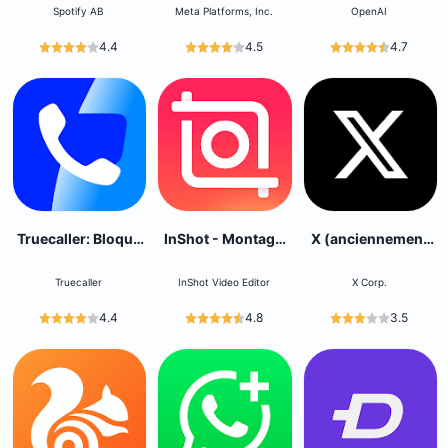
Spotify AB
Meta Platforms, Inc.
OpenAI
4.4
4.5
4.7
Truecaller: Bloque
InShot - Montage
X (anciennement
les spams
Video
Twitter)
Truecaller
InShot Video Editor
X Corp.
4.4
4.8
3.5