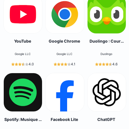
YouTube
Google Chrome
Duolingo : Cours
de Langue
Google LLC
Google LLC
Duolingo
4.0
4.1
4.6
Spotify: Musique &
Facebook Lite
ChatGPT
podcasts