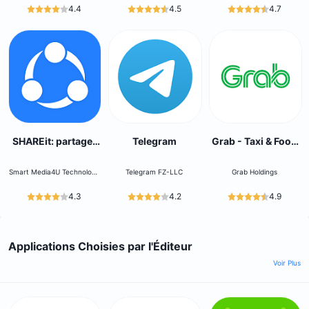
4.4
4.5
4.7
SHAREit: partager
Telegram
Grab - Taxi & Food
des fichiers
Delivery
Smart Media4U Technology
Telegram FZ-LLC
Grab Holdings
Pte.Ltd.
4.3
4.2
4.9
Applications Choisies par l'Éditeur
Voir Plus