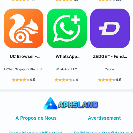
UC Browser -
WhatsApp
ZEDGE™ - Fonds
Sécurisé,privé
Business
d'écran
UCWeb Singapore Pte. Ltd.
WhatsApp LLC
Zedge
4.5
4.4
4.5
À Propos de Nous
Avertissement