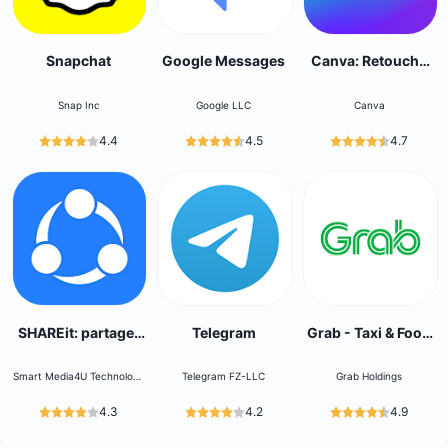
Snapchat
Google Messages
Canva: Retouche
Photo et Vidéo
Snap Inc
Google LLC
Canva
4.4
4.5
4.7
SHAREit: partager
Telegram
Grab - Taxi & Food
des fichiers
Delivery
Smart Media4U Technology
Telegram FZ-LLC
Grab Holdings
Pte.Ltd.
4.3
4.2
4.9