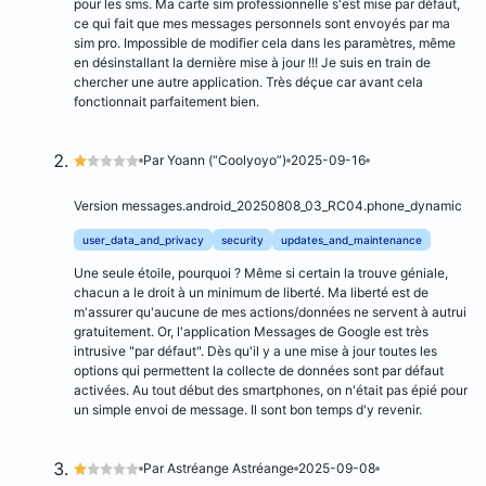
pour les sms. Ma carte sim professionnelle s'est mise par défaut,
ce qui fait que mes messages personnels sont envoyés par ma
sim pro. Impossible de modifier cela dans les paramètres, même
en désinstallant la dernière mise à jour !!! Je suis en train de
chercher une autre application. Très déçue car avant cela
fonctionnait parfaitement bien.
Par Yoann (“Coolyoyo”)
2025-09-16
Version messages.android_20250808_03_RC04.phone_dynamic
user_data_and_privacy
security
updates_and_maintenance
Une seule étoile, pourquoi ? Même si certain la trouve géniale,
chacun a le droit à un minimum de liberté. Ma liberté est de
m'assurer qu'aucune de mes actions/données ne servent à autrui
gratuitement. Or, l'application Messages de Google est très
intrusive "par défaut". Dès qu'il y a une mise à jour toutes les
options qui permettent la collecte de données sont par défaut
activées. Au tout début des smartphones, on n'était pas épié pour
un simple envoi de message. Il sont bon temps d'y revenir.
Par Astréange Astréange
2025-09-08