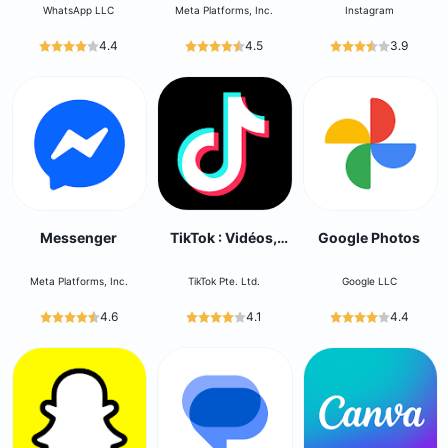
WhatsApp LLC
Meta Platforms, Inc.
Instagram
4.4
4.5
3.9
Messenger
TikTok : Vidéos,
Google Photos
LIVE, Musique
Meta Platforms, Inc.
TikTok Pte. Ltd.
Google LLC
4.6
4.1
4.4