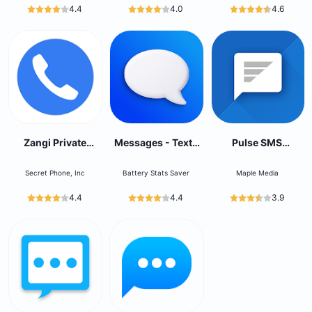
4.4
4.0
4.6
Zangi Private
Messages - Texte
Pulse SMS
Messenger
Messaging
(Phone/Tablet/Web)
Secret Phone, Inc
Battery Stats Saver
Maple Media
4.4
4.4
3.9