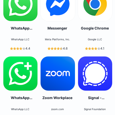
WhatsApp
Messenger
Google Chrome
Messenger
WhatsApp LLC
Meta Platforms, Inc.
Google LLC
4.4
4.6
4.1
WhatsApp
Zoom Workplace
Signal -
Business
Messagerie privée
WhatsApp LLC
zoom.com
Signal Foundation