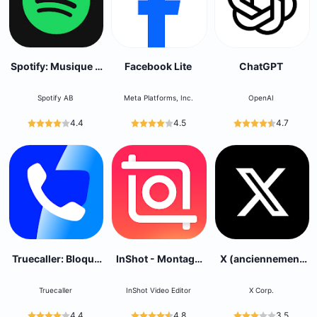
Spotify: Musique &
Facebook Lite
ChatGPT
podcasts
Spotify AB
Meta Platforms, Inc.
OpenAI
4.4
4.5
4.7
Truecaller: Bloque
InShot - Montage
X (anciennement
les spams
Video
Twitter)
Truecaller
InShot Video Editor
X Corp.
4.4
4.8
3.5