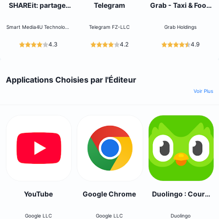
SHAREit: partager
Telegram
Grab - Taxi & Food
des fichiers
Delivery
Smart Media4U Technology
Telegram FZ-LLC
Grab Holdings
Pte.Ltd.
4.3
4.2
4.9
Applications Choisies par l'Éditeur
Voir Plus
YouTube
Google Chrome
Duolingo : Cours
de Langue
Google LLC
Google LLC
Duolingo