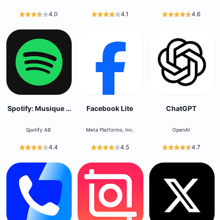
4.0
4.1
4.6
Spotify: Musique &
Facebook Lite
ChatGPT
podcasts
Spotify AB
Meta Platforms, Inc.
OpenAI
4.4
4.5
4.7