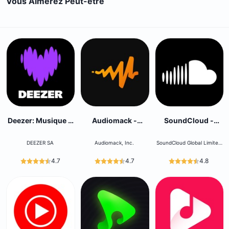
Vous Aimerez Peut-être
Deezer: Musique &
Audiomack -
SoundCloud -
Podcast
Nouvelle Musique
Musique & Audio
DEEZER SA
Audiomack, Inc.
SoundCloud Global Limited
& Co KG
4.7
4.7
4.8