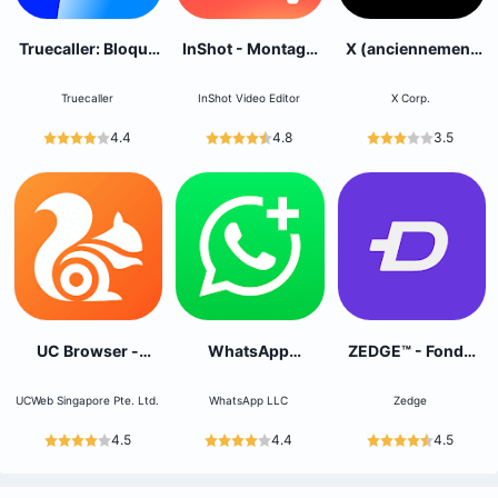
Truecaller: Bloque
InShot - Montage
X (anciennement
les spams
Video
Twitter)
Truecaller
InShot Video Editor
X Corp.
4.4
4.8
3.5
UC Browser -
WhatsApp
ZEDGE™ - Fonds
Sécurisé,privé
Business
d'écran
UCWeb Singapore Pte. Ltd.
WhatsApp LLC
Zedge
4.5
4.4
4.5