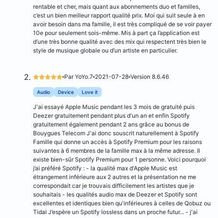
rentable et cher, mais quant aux abonnements duo et familles,
c’est un bien meilleur rapport qualité prix. Moi qui suit seule à en
avoir besoin dans ma famille, il est très compliqué de se voir payer
10e pour seulement sois-même. Mis à part ça l’application est
d’une très bonne qualité avec des mix qui respectent très bien le
style de musique globale ou d’un artiste en particulier.
Par YoYo.7
2021-07-28
Version 8.6.46
Audio
Device
Love it
J'ai essayé Apple Music pendant les 3 mois de gratuité puis
Deezer gratuitement pendant plus d'un an et enfin Spotify
gratuitement également pendant 2 ans grâce au bonus de
Bouygues Telecom J'ai donc souscrit naturellement à Spotify
Famille qui donne un accès à Spotify Premium pour les raisons
suivantes à 6 membres de la famille max à la même adresse. Il
existe bien-sûr Spotify Premium pour 1 personne. Voici pourquoi
j’ai préféré Spotify : - la qualité max d'Apple Music est
étrangement inférieure aux 2 autres et la présentation ne me
correspondait car je trouvais difficilement les artistes que je
souhaitais - les qualités audio max de Deezer et Spotify sont
excellentes et identiques bien qu'inférieures à celles de Qobuz ou
Tidal J’espère un Spotify lossless dans un proche futur... - j'ai