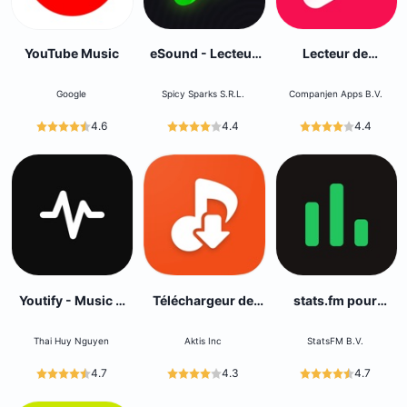
YouTube Music
eSound - Lecteur
Lecteur de
de Musique
musique ‣
Google
Spicy Sparks S.R.L.
Companjen Apps B.V.
4.6
4.4
4.4
Youtify - Music &
Téléchargeur de
stats.fm pour
Playlists
musique / MP3
Musique Spotify
Thai Huy Nguyen
Aktis Inc
StatsFM B.V.
4.7
4.3
4.7