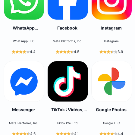
WhatsApp
Facebook
Instagram
Messenger
WhatsApp LLC
Meta Platforms, Inc.
Instagram
4.4
4.5
3.9
Messenger
TikTok : Vidéos,
Google Photos
LIVE, Musique
Meta Platforms, Inc.
TikTok Pte. Ltd.
Google LLC
4.6
4.1
4.4