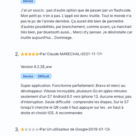
Device
J'ai un soucis : pas d'autre option que de passer par un flashcode.
Mon petit pc n'en a pas. L'appli est donc inutile. Tout le monde n'a
pas le pc de l'année dernière. Ça aurait été bien de permettre
d'autres possibilités, par branchement, comme avant, ça marchait
très bien, par bluetooth aussi... Merci d'y penser. Je désinstalle car
inutile aujourd'hui... Dommage.
Par Claude MARECHAL
2021-11-17
Version 6.2.28_ww
Device
Difficult
Super application. Fonctionne parfaitement. Bravo et merci au
développeur. Vitesse incroyable, plusieurs Go en qqles minutes
seulement d'un S7 Android 8.0 vers Iphone 13. Aucune erreur, pas
d'interruption. Seule difficulté : comprendre les étapes. Sur le S7
lorsqu'il cherche le QR code il faut appuyer sur les . en haut à
droite et choisir IOS. A recommander.
Par Un utilisateur de Google
2019-01-12