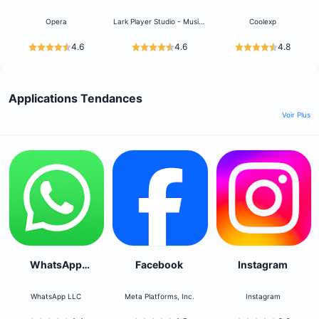
Opera Mini
Lecteur Musique
musique
Opera
Lark Player Studio - Music,
Coolexp
MP3 & Video Player
4.6
4.6
4.8
Applications Tendances
Voir Plus
WhatsApp
Facebook
Instagram
Messenger
WhatsApp LLC
Meta Platforms, Inc.
Instagram