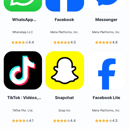
WhatsApp
Facebook
Messenger
Messenger
WhatsApp LLC
Meta Platforms, Inc.
Meta Platforms, Inc.
4.4
4.5
4.6
TikTok : Vidéos,
Snapchat
Facebook Lite
LIVE, Musique
TikTok Pte. Ltd.
Snap Inc
Meta Platforms, Inc.
4.1
4.4
4.5