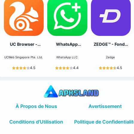
UC Browser -
WhatsApp
ZEDGE™ - Fonds
Sécurisé,privé
Business
d'écran
UCWeb Singapore Pte. Ltd.
WhatsApp LLC
Zedge
4.5
4.4
4.5
À Propos de Nous
Avertissement
Conditions d'Utilisation
Politique de Confidentialit