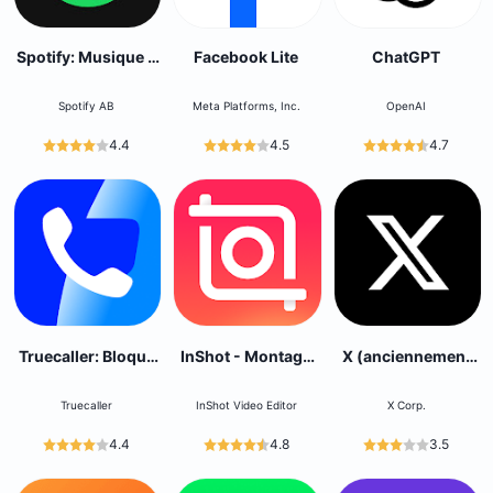
Spotify: Musique &
Facebook Lite
ChatGPT
podcasts
Spotify AB
Meta Platforms, Inc.
OpenAI
4.4
4.5
4.7
Truecaller: Bloque
InShot - Montage
X (anciennement
les spams
Video
Twitter)
Truecaller
InShot Video Editor
X Corp.
4.4
4.8
3.5