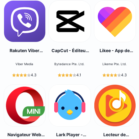
Rakuten Viber
CapCut - Éditeur
Likee - App de
Messenger
vidéo
vidéos courtes
Viber Media
Bytedance Pte. Ltd.
Likeme Pte. Ltd.
4.3
4.1
4.3
Navigateur Web
Lark Player -
Lecteur de