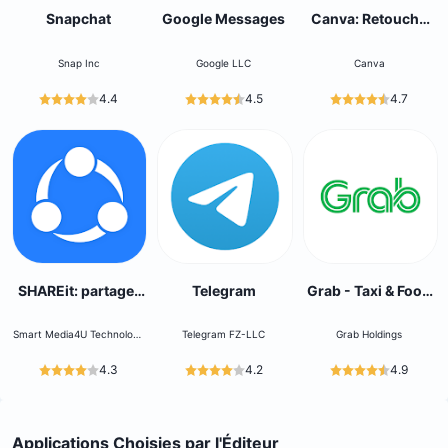
Snapchat
Google Messages
Canva: Retouche
Photo et Vidéo
Snap Inc
Google LLC
Canva
4.4
4.5
4.7
SHAREit: partager
Telegram
Grab - Taxi & Food
des fichiers
Delivery
Smart Media4U Technology
Telegram FZ-LLC
Grab Holdings
Pte.Ltd.
4.3
4.2
4.9
Applications Choisies par l'Éditeur