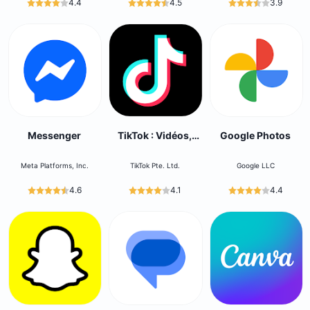
4.4
4.5
3.9
Messenger
TikTok : Vidéos,
Google Photos
LIVE, Musique
Meta Platforms, Inc.
TikTok Pte. Ltd.
Google LLC
4.6
4.1
4.4