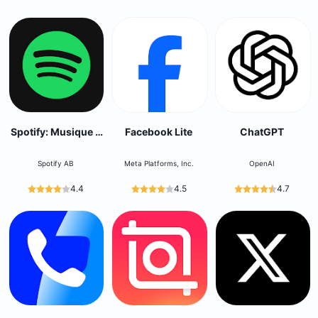
Spotify: Musique &
Facebook Lite
ChatGPT
podcasts
Spotify AB
Meta Platforms, Inc.
OpenAI
4.4
4.5
4.7