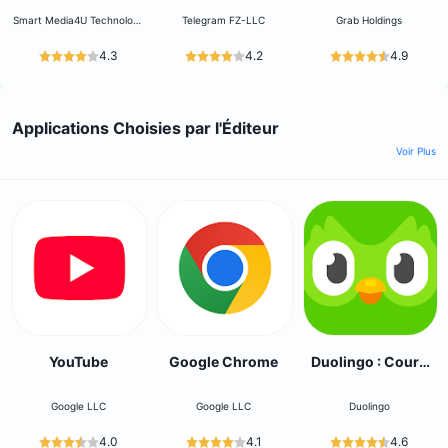
Smart Media4U Technology
Telegram FZ-LLC
Grab Holdings
Pte.Ltd.
4.3
4.2
4.9
Applications Choisies par l'Éditeur
Voir Plus
YouTube
Google Chrome
Duolingo : Cours
de Langue
Google LLC
Google LLC
Duolingo
4.0
4.1
4.6