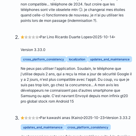
non compatible... téléphone de 2024. faut croire que les
téléphones sont vite obselete mtn 🙄. je changerai mes étoiles
quand celle-ci fonctionnera de nouveau. je n'ai pu utiliser les
points lors de mon passage (indemnisation ?).
Par Lino Ricardo Duarte Lopes
2025-10-14
Version 3.33.0
cross_platform_consistency
localization
updates_and_maintenance
Ne peux pas utiliser l'application. Soudain, le téléphone que
j'utilise depuis 2 ans, qui a reçu la mise a jour de sécurité Google il
y a 2 jours, n'est plus compatible avec l'appli. Du coup, vu que je
suis pas trop loin, go chez la concurrence... A mon avis les
développeurs ne connaissent pas d'autres smartphone que
Samsung ou aple. C'est navrant Envoyé depuis mon infinix gt20
pro global stock rom Android 15
Par kawashi anas (Kairo)
2025-10-23
Version 3.33.2
updates_and_maintenance
cross_platform_consistency