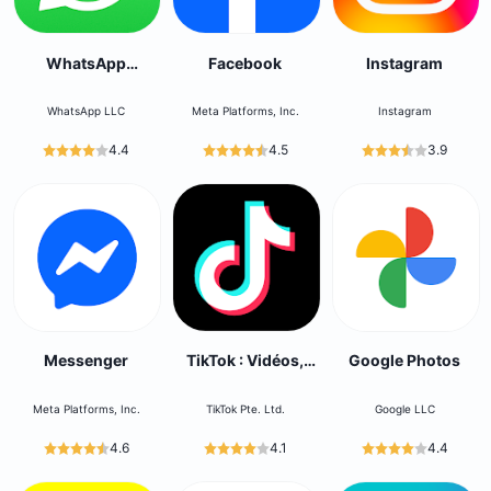
WhatsApp
Facebook
Instagram
Messenger
WhatsApp LLC
Meta Platforms, Inc.
Instagram
4.4
4.5
3.9
Messenger
TikTok : Vidéos,
Google Photos
LIVE, Musique
Meta Platforms, Inc.
TikTok Pte. Ltd.
Google LLC
4.6
4.1
4.4