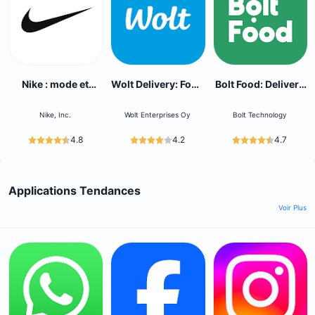
Nike : mode et
Wolt Delivery: Food
Bolt Food: Delivery
sneakers
and more
& Takeaway
Nike, Inc.
Wolt Enterprises Oy
Bolt Technology
4.8
4.2
4.7
Applications Tendances
Voir Plus