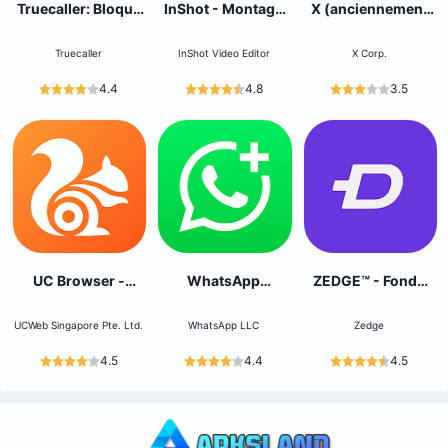
Truecaller: Bloque
InShot - Montage
X (anciennement
les spams
Video
Twitter)
Truecaller
InShot Video Editor
X Corp.
4.4
4.8
3.5
UC Browser -
WhatsApp
ZEDGE™ - Fonds
Sécurisé,privé
Business
d'écran
UCWeb Singapore Pte. Ltd.
WhatsApp LLC
Zedge
4.5
4.4
4.5