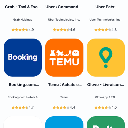
Grab - Taxi & Food
Uber : Commander
Uber Eats:
Delivery
une course
Livraison de repas
Grab Holdings
Uber Technologies, Inc.
Uber Technologies, Inc.
4.9
4.6
4.3
Booking.com:
Temu : Achats et
Glovo - Livraison à
Hôtels et voyage
Mode en Ligne
domicile
Booking.com Hotels &
Temu
Glovoapp 23SL
Vacation Rentals
4.7
4.4
4.0