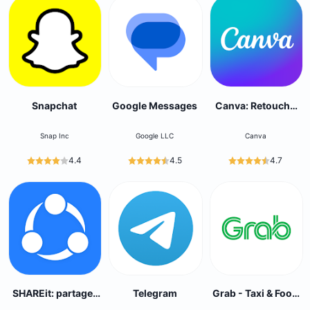
Snapchat
Google Messages
Canva: Retouche
Photo et Vidéo
Snap Inc
Google LLC
Canva
4.4
4.5
4.7
SHAREit: partager
Telegram
Grab - Taxi & Food
des fichiers
Delivery